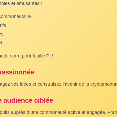
mples et amusantes :
l communautaire
tifs
es
et
ir votre portefeuille PI !
passionnée
agez vos idées et construisez l’avenir de la cryptomonn
 audience ciblée
oduits auprès d’une communauté active et engagée. France