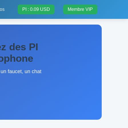
fos
PI : 0.09 USD
Membre VIP
z des PI
cophone
 un faucet, un chat